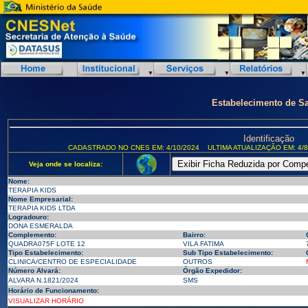
Estabelecimento de S
Identificação
CADASTRADO NO CNES EM: 4/10/2024
ULTIMA ATUALIZAÇÃO EM: 4/8
Veja onde se localiza:
Nome:
TERAPIA KIDS
Nome Empresarial:
TERAPIA KIDS LTDA
Logradouro:
DONA ESMERALDA
Complemento:
Bairro:
QUADRA075F LOTE 12
VILA FATIMA
Tipo Estabelecimento:
Sub Tipo Estabelecimento:
CLINICA/CENTRO DE ESPECIALIDADE
OUTROS
Número Alvará:
Órgão Expedidor:
ALVARA N.1821/2024
SMS
Horário de Funcionamento:
VISUALIZAR HORÁRIO