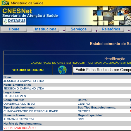
Estabelecimento de S
Identificação
CADASTRADO NO CNES EM: 5/2/2025
ULTIMA ATUALIZAÇÃO EM: 4/8
Veja onde se localiza:
Nome:
JESSICA O CARVALHO LTDA
Nome Empresarial:
JESSICA O CARVALHO LTDA
Logradouro:
CASTRO ALVES
Complemento:
Bairro:
QUADRA13A LOTE 0Q
CENTRO
Tipo Estabelecimento:
Sub Tipo Estabelecimento:
CLINICA/CENTRO DE ESPECIALIDADE
OUTROS
Número Alvará:
Órgão Expedidor:
ALVARA N. 1182/2024
SMS
Horário de Funcionamento:
VISUALIZAR HORÁRIO