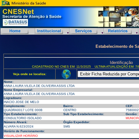
Estabelecimento de S
Identificação
CADASTRADO NO CNES EM: 11/3/2025
ULTIMA ATUALIZAÇÃO EM: 7/
Veja onde se localiza:
Nome:
ANNA LAURA VILELA DE OLIVEIRA ASSIS LTDA
Nome Empresarial:
ANNA LAURA VILELA DE OLIVEIRA ASSIS LTDA
Logradouro:
INACIO JOSE DE MELO
Complemento:
Bairro:
CEP:
QUADRA0017 LOTE 000B
CENTRO
7580002
Tipo Estabelecimento:
Sub Tipo Estabelecimento:
Gestão:
CONSULTORIO ISOLADO
MUNICIP
Número Alvará:
Órgão Expedidor:
ALVARA N.623/2024
SMS
Horário de Funcionamento:
VISUALIZAR HORÁRIO