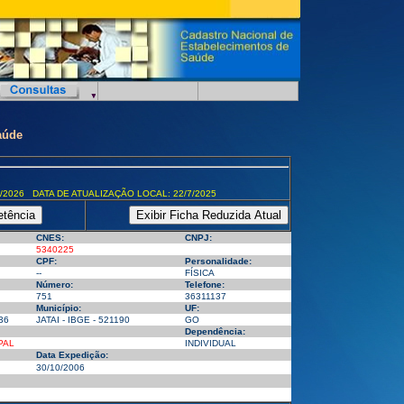
aúde
/2026 DATA DE ATUALIZAÇÃO LOCAL: 22/7/2025
CNES:
CNPJ:
5340225
CPF:
Personalidade:
--
FÍSICA
Número:
Telefone:
751
36311137
Município:
UF:
36
JATAI - IBGE - 521190
GO
Dependência:
PAL
INDIVIDUAL
Data Expedição:
30/10/2006