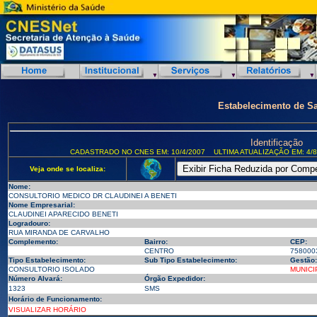
Estabelecimento de S
Identificação
CADASTRADO NO CNES EM: 10/4/2007
ULTIMA ATUALIZAÇÃO EM: 4/8
Veja onde se localiza:
Nome:
CONSULTORIO MEDICO DR CLAUDINEI A BENETI
Nome Empresarial:
CLAUDINEI APARECIDO BENETI
Logradouro:
RUA MIRANDA DE CARVALHO
Complemento:
Bairro:
CEP:
CENTRO
758000
Tipo Estabelecimento:
Sub Tipo Estabelecimento:
Gestão:
CONSULTORIO ISOLADO
MUNICI
Número Alvará:
Órgão Expedidor:
1323
SMS
Horário de Funcionamento:
VISUALIZAR HORÁRIO