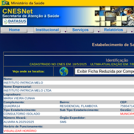
Estabelecimento de S
Identificação
CADASTRADO NO CNES EM: 18/5/2025
ULTIMA ATUALIZAÇÃO EM: 7/8
Veja onde se localiza:
Nome:
INSTITUTO PATRICIA MELO
Nome Empresarial:
INSTITUTO PATRICIA MELO LTDA
Logradouro:
MARIA VIEIRA CUNHA
Complemento:
Bairro:
CEP:
QUADRA14
RESIDENCIAL FLAMBOYA
7580471
Tipo Estabelecimento:
Sub Tipo Estabelecimento:
Gestão:
CONSULTORIO ISOLADO
MUNICIP
Número Alvará:
Órgão Expedidor:
ALVARA N.2025/2025
SMS
Horário de Funcionamento:
VISUALIZAR HORÁRIO