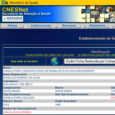
Estabelecimento de S
Identificação
CADASTRADO NO CNES EM: 18/4/2008
ULTIMA ATUALIZAÇÃO EM: 4/8
Veja onde se localiza:
Nome:
CONSULTORIO ODONTOLOGICO DR RONALDO B DA SILVA NOVODONTO
Nome Empresarial:
RONALDO BORGES DA SILVA
Logradouro:
RUA INACIO J DE MELO
Complemento:
Bairro:
CE
SANTA MARIA
SANTA MARIA
75
Tipo Estabelecimento:
Sub Tipo Estabelecimento:
Ges
CONSULTORIO ISOLADO
MU
Número Alvará:
Órgão Expedidor:
3323
SMS
Horário de Funcionamento:
VISUALIZAR HORÁRIO