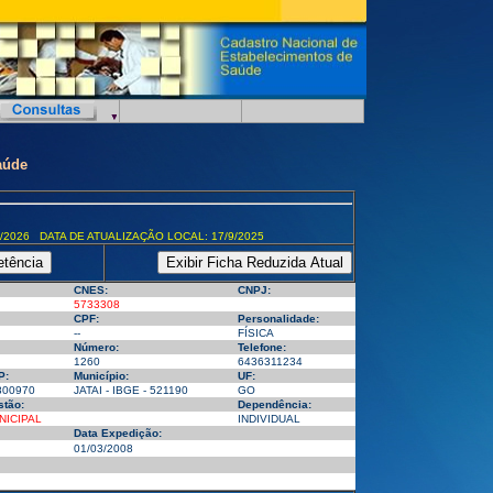
aúde
/2026 DATA DE ATUALIZAÇÃO LOCAL: 17/9/2025
CNES:
CNPJ:
5733308
CPF:
Personalidade:
--
FÍSICA
Número:
Telefone:
1260
6436311234
P:
Município:
UF:
800970
JATAI - IBGE - 521190
GO
tão:
Dependência:
NICIPAL
INDIVIDUAL
Data Expedição:
01/03/2008