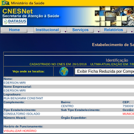
Estabelecimento de S
Identificação
CADASTRADO NO CNES EM: 26/1/2016
ULTIMA ATUALIZAÇÃO EM: 7/8
Veja onde se localiza:
Nome:
EDERSON MIRI
Nome Empresarial:
EDERSON MIRI
Logradouro:
RUA BENJAMIM CONSTANT
Complemento:
Bairro:
CEP:
CENTRO
758009
Tipo Estabelecimento:
Sub Tipo Estabelecimento:
Gestão:
CONSULTORIO ISOLADO
MUNICI
Número Alvará:
Órgão Expedidor:
Horário de Funcionamento:
VISUALIZAR HORÁRIO