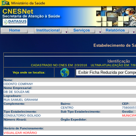
Estabelecimento de S
Identificação
CADASTRADO NO CNES EM: 2/3/2016
ULTIMA ATUALIZAÇÃO EM: 7/8
Veja onde se localiza:
Nome:
ODONTO COMPANY
Nome Empresarial:
DB DE SOUZA ME
Logradouro:
RUA SAMUEL GRAHAM
Complemento:
Bairro:
CEP:
CENTRO
7580005
Tipo Estabelecimento:
Sub Tipo Estabelecimento:
Gestão:
CONSULTORIO ISOLADO
MUNICIP
Número Alvará:
Órgão Expedidor:
Horário de Funcionamento:
VISUALIZAR HORÁRIO