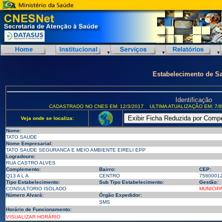
Estabelecimento de S
Identificação
CADASTRADO NO CNES EM: 12/3/2017
ULTIMA ATUALIZAÇÃO EM: 7/8
Veja onde se localiza:
Nome:
TATO SAUDE
Nome Empresarial:
TATO SAUDE SEGURANCA E MEIO AMBIENTE EIRELI EPP
Logradouro:
RUA CASTRO ALVES
Complemento:
Bairro:
CEP:
Q13 A L A
CENTRO
7580001
Tipo Estabelecimento:
Sub Tipo Estabelecimento:
Gestão:
CONSULTORIO ISOLADO
MUNICIP
Número Alvará:
Órgão Expedidor:
SMS
Horário de Funcionamento:
VISUALIZAR HORÁRIO