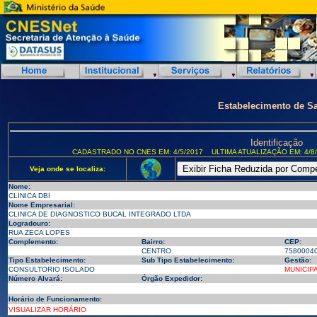
Estabelecimento de S
Identificação
CADASTRADO NO CNES EM: 4/5/2017
ULTIMA ATUALIZAÇÃO EM: 4/8
Veja onde se localiza:
Nome:
CLINICA DBI
Nome Empresarial:
CLINICA DE DIAGNOSTICO BUCAL INTEGRADO LTDA
Logradouro:
RUA ZECA LOPES
Complemento:
Bairro:
CEP:
CENTRO
7580004
Tipo Estabelecimento:
Sub Tipo Estabelecimento:
Gestão:
CONSULTORIO ISOLADO
MUNICIP
Número Alvará:
Órgão Expedidor:
Horário de Funcionamento:
VISUALIZAR HORÁRIO