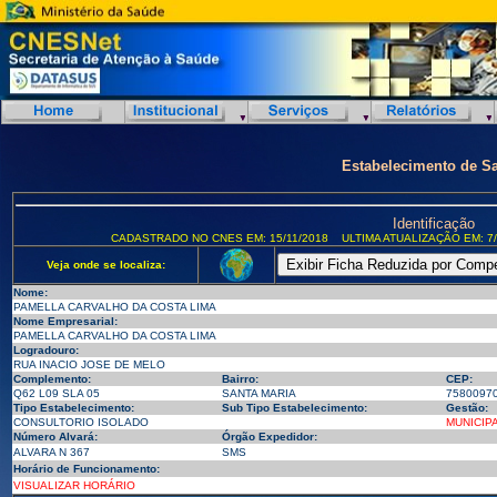
Estabelecimento de S
Identificação
CADASTRADO NO CNES EM: 15/11/2018
ULTIMA ATUALIZAÇÃO EM: 7/
Veja onde se localiza:
Nome:
PAMELLA CARVALHO DA COSTA LIMA
Nome Empresarial:
PAMELLA CARVALHO DA COSTA LIMA
Logradouro:
RUA INACIO JOSE DE MELO
Complemento:
Bairro:
CEP:
Q62 L09 SLA 05
SANTA MARIA
7580097
Tipo Estabelecimento:
Sub Tipo Estabelecimento:
Gestão:
CONSULTORIO ISOLADO
MUNICIP
Número Alvará:
Órgão Expedidor:
ALVARA N 367
SMS
Horário de Funcionamento:
VISUALIZAR HORÁRIO