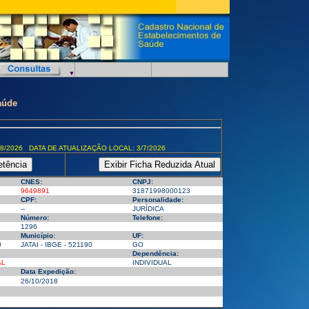
aúde
8/2026 DATA DE ATUALIZAÇÃO LOCAL: 3/7/2026
CNES:
CNPJ:
9649891
31871998000123
CPF:
Personalidade:
--
JURÍDICA
Número:
Telefone:
1296
Município:
UF:
0
JATAI - IBGE - 521190
GO
Dependência:
AL
INDIVIDUAL
Data Expedição:
26/10/2018