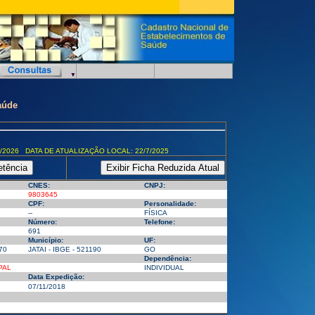
aúde
/2026 DATA DE ATUALIZAÇÃO LOCAL: 22/7/2025
CNES:
CNPJ:
9803645
CPF:
Personalidade:
--
FÍSICA
Número:
Telefone:
691
Município:
UF:
70
JATAI - IBGE - 521190
GO
Dependência:
PAL
INDIVIDUAL
Data Expedição:
07/11/2018