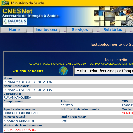
Estabelecimento de S
Identificação
CADASTRADO NO CNES EM: 28/5/2019
ULTIMA ATUALIZAÇÃO EM: 4/8
Veja onde se localiza:
Nome:
RENATA CRISTIANE DE OLIVEIRA
Nome Empresarial:
RENATA CRISTIANE DE OLIVEIRA
Logradouro:
RUA ANHANGUERA
Complemento:
Bairro:
CEP:
CENTRO
758009
Tipo Estabelecimento:
Sub Tipo Estabelecimento:
Gestão:
CONSULTORIO ISOLADO
MUNICI
Número Alvará:
Órgão Expedidor:
ALVARA N.4405/2018
SMS
Horário de Funcionamento:
VISUALIZAR HORÁRIO