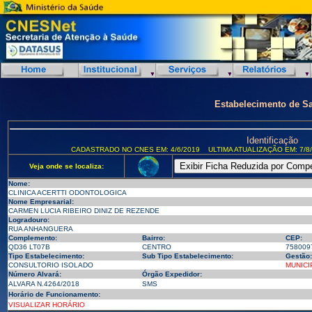
Estabelecimento de S
Identificação
CADASTRADO NO CNES EM: 4/6/2019
ULTIMA ATUALIZAÇÃO EM: 7/8
Veja onde se localiza:
Nome:
CLINICA ACERTTI ODONTOLOGICA
Nome Empresarial:
CARMEN LUCIA RIBEIRO DINIZ DE REZENDE
Logradouro:
RUA ANHANGUERA
Complemento:
Bairro:
CEP:
QD36 LT07B
CENTRO
758009
Tipo Estabelecimento:
Sub Tipo Estabelecimento:
Gestão:
CONSULTORIO ISOLADO
MUNICI
Número Alvará:
Órgão Expedidor:
ALVARA N.4264/2018
SMS
Horário de Funcionamento:
VISUALIZAR HORÁRIO