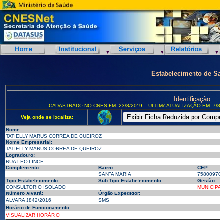
Estabelecimento de S
Identificação
CADASTRADO NO CNES EM: 23/8/2019
ULTIMA ATUALIZAÇÃO EM: 7/8
Veja onde se localiza:
Nome:
TATIELLY MARUS CORREA DE QUEIROZ
Nome Empresarial:
TATIELLY MARUS CORREA DE QUEIROZ
Logradouro:
RUA LEO LINCE
Complemento:
Bairro:
CEP:
SANTA MARIA
7580097
Tipo Estabelecimento:
Sub Tipo Estabelecimento:
Gestão:
CONSULTORIO ISOLADO
MUNICIP
Número Alvará:
Órgão Expedidor:
ALVARA 1842/2016
SMS
Horário de Funcionamento:
VISUALIZAR HORÁRIO