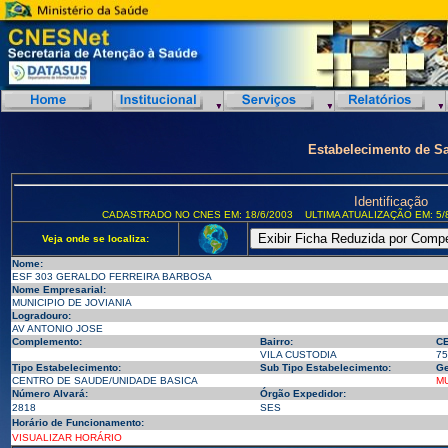
Estabelecimento de S
Identificação
CADASTRADO NO CNES EM: 18/6/2003
ULTIMA ATUALIZAÇÃO EM: 5/
Veja onde se localiza:
Nome:
ESF 303 GERALDO FERREIRA BARBOSA
Nome Empresarial:
MUNICIPIO DE JOVIANIA
Logradouro:
AV ANTONIO JOSE
Complemento:
Bairro:
CE
VILA CUSTODIA
75
Tipo Estabelecimento:
Sub Tipo Estabelecimento:
Ge
CENTRO DE SAUDE/UNIDADE BASICA
MU
Número Alvará:
Órgão Expedidor:
2818
SES
Horário de Funcionamento:
VISUALIZAR HORÁRIO