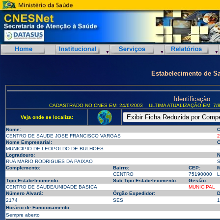
Estabelecimento de S
Identificação
CADASTRADO NO CNES EM: 24/6/2003
ULTIMA ATUALIZAÇÃO EM: 7/8
Veja onde se localiza:
Nome:
C
CENTRO DE SAUDE JOSE FRANCISCO VARGAS
2
Nome Empresarial:
C
MUNICIPIO DE LEOPOLDO DE BULHOES
--
Logradouro:
N
RUA MARIO RODRIGUES DA PAIXAO
S
Complemento:
Bairro:
CEP:
M
CENTRO
75190000
L
Tipo Estabelecimento:
Sub Tipo Estabelecimento:
Gestão:
CENTRO DE SAUDE/UNIDADE BASICA
MUNICIPAL
Número Alvará:
Órgão Expedidor:
D
2174
SES
1
Horário de Funcionamento:
Sempre aberto