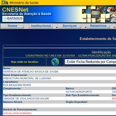
Estabelecimento de S
Identificação
CADASTRADO NO CNES EM: 31/3/2004
ULTIMA ATUALIZAÇÃO EM: 4/8
Veja onde se localiza:
Nome:
GERENCIA DE ATENCAO BASICA DE SAUDE
Nome Empresarial:
PREFEITURA MUNICIPAL DE LUZIANIA
Logradouro:
RUA BENJAMIN RORIZ
Complemento:
Bairro:
CE
SETOR AEROPORTO
72
Tipo Estabelecimento:
Sub Tipo Estabelecimento:
Ges
UNIDADE DE VIGILANCIA EM SAUDE
MU
Número Alvará:
Órgão Expedidor:
Horário de Funcionamento:
VISUALIZAR HORÁRIO