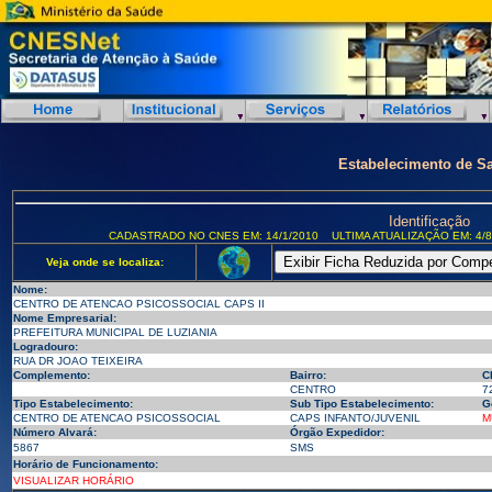
Estabelecimento de S
Identificação
CADASTRADO NO CNES EM: 14/1/2010
ULTIMA ATUALIZAÇÃO EM: 4/8
Veja onde se localiza:
Nome:
CENTRO DE ATENCAO PSICOSSOCIAL CAPS II
Nome Empresarial:
PREFEITURA MUNICIPAL DE LUZIANIA
Logradouro:
RUA DR JOAO TEIXEIRA
Complemento:
Bairro:
C
CENTRO
7
Tipo Estabelecimento:
Sub Tipo Estabelecimento:
G
CENTRO DE ATENCAO PSICOSSOCIAL
CAPS INFANTO/JUVENIL
M
Número Alvará:
Órgão Expedidor:
5867
SMS
Horário de Funcionamento:
VISUALIZAR HORÁRIO