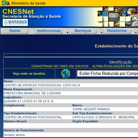
Estabelecimento de S
Identificação
CADASTRADO NO CNES EM: 6/6/2019
ULTIMA ATUALIZAÇÃO EM: 4/8
Veja onde se localiza:
Nome:
CENTRO DE ATENCAO PSICOSSOCIAL CAPS AD III
Nome Empresarial:
PREFEITURA MUNICIPAL DE LUZIANIA
Logradouro:
QUADRA 37 LOTES 07 08 10 E 11
Complemento:
Bairro:
JOFRE MOZART PARADA
Tipo Estabelecimento:
Sub Tipo Estabelecimento:
CENTRO DE ATENCAO PSICOSSOCIAL
CAPS ALCOOL E DROGAS III - MUNICIPAL
Número Alvará:
Órgão Expedidor:
Horário de Funcionamento:
Sempre aberto