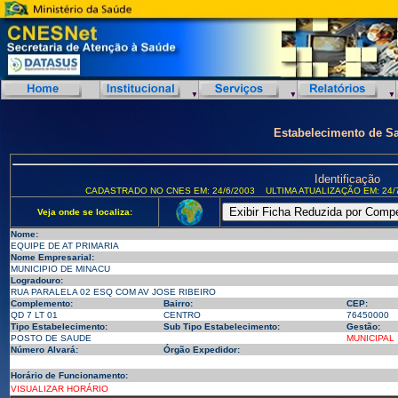
Estabelecimento de S
Identificação
CADASTRADO NO CNES EM: 24/6/2003
ULTIMA ATUALIZAÇÃO EM: 24/
Veja onde se localiza:
Nome:
EQUIPE DE AT PRIMARIA
Nome Empresarial:
MUNICIPIO DE MINACU
Logradouro:
RUA PARALELA 02 ESQ COM AV JOSE RIBEIRO
Complemento:
Bairro:
CEP:
QD 7 LT 01
CENTRO
76450000
Tipo Estabelecimento:
Sub Tipo Estabelecimento:
Gestão:
POSTO DE SAUDE
MUNICIPAL
Número Alvará:
Órgão Expedidor:
Horário de Funcionamento:
VISUALIZAR HORÁRIO