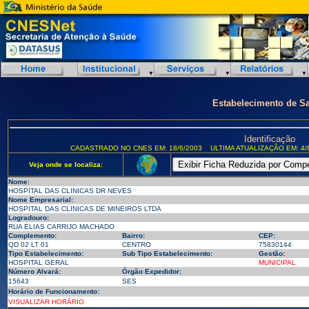
Estabelecimento de S
Identificação
CADASTRADO NO CNES EM: 18/6/2003
ULTIMA ATUALIZAÇÃO EM: 4/
Veja onde se localiza:
Nome:
HOSPITAL DAS CLINICAS DR NEVES
Nome Empresarial:
HOSPITAL DAS CLINICAS DE MINEIROS LTDA
Logradouro:
RUA ELIAS CARRIJO MACHADO
Complemento:
Bairro:
CEP:
QD 02 LT 01
CENTRO
75830144
Tipo Estabelecimento:
Sub Tipo Estabelecimento:
Gestão:
HOSPITAL GERAL
MUNICIPAL
Número Alvará:
Órgão Expedidor:
15643
SES
Horário de Funcionamento:
VISUALIZAR HORÁRIO