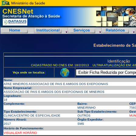
Estabelecimento de S
Identificação
CADASTRADO NO CNES EM: 18/2/2013
ULTIMA ATUALIZAÇÃO EM: 4/
Veja onde se localiza:
Nome:
APAE MINEIROS ASSOCIACAO DE PAIS E AMIGOS DOS EXEPCIONAIS
Nome Empresarial:
ASSOCIACAO DE PAIS E AMIGOS DOS EXEPCIONAIS DE MINEIROS
Logradouro:
18
Complemento:
Bairro:
CEP
MINEIRINHO
758
Tipo Estabelecimento:
Sub Tipo Estabelecimento:
Gest
CLINICA/CENTRO DE ESPECIALIDADE
OUTROS
MUN
Número Alvará:
Órgão Expedidor:
2017
SMS
Horário de Funcionamento:
VISUALIZAR HORÁRIO