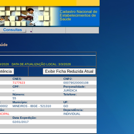
aúde
8/2026 DATA DE ATUALIZAÇÃO LOCAL: 3/3/2026
CNES:
CNPJ:
7177623
00079020000108
CPF:
Personalidade:
--
JURÍDICA
Número:
Telefone:
55
:
Município:
UF:
30002
MINEIROS - IBGE - 521310
GO
ão:
Dependência:
ICIPAL
INDIVIDUAL
Data Expedição:
02/01/2017