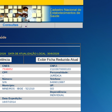
aúde
/2026 DATA DE ATUALIZAÇÃO LOCAL: 30/6/2026
CNES:
CNPJ:
7538952
21103670000103
CPF:
Personalidade:
--
JURÍDICA
Número:
Telefone:
S/N
6499013887
Município:
UF:
MINEIROS - IBGE - 521310
GO
Dependência:
INDIVIDUAL
Data Expedição:
16/07/2014