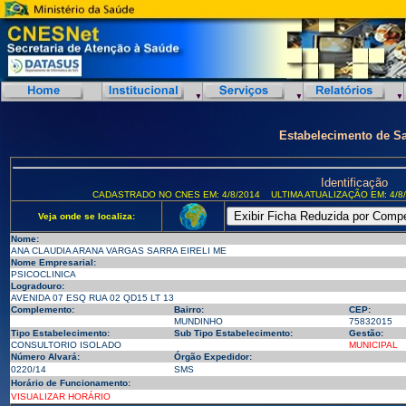
Estabelecimento de S
Identificação
CADASTRADO NO CNES EM: 4/8/2014
ULTIMA ATUALIZAÇÃO EM: 4/8
Veja onde se localiza:
Nome:
ANA CLAUDIA ARANA VARGAS SARRA EIRELI ME
Nome Empresarial:
PSICOCLINICA
Logradouro:
AVENIDA 07 ESQ RUA 02 QD15 LT 13
Complemento:
Bairro:
CEP:
MUNDINHO
75832015
Tipo Estabelecimento:
Sub Tipo Estabelecimento:
Gestão:
CONSULTORIO ISOLADO
MUNICIPAL
Número Alvará:
Órgão Expedidor:
0220/14
SMS
Horário de Funcionamento:
VISUALIZAR HORÁRIO