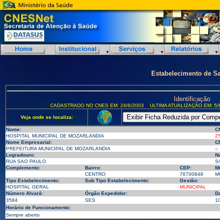
Estabelecimento de S
Identificação
CADASTRADO NO CNES EM: 24/6/2003
ULTIMA ATUALIZAÇÃO EM: 5/
Veja onde se localiza:
Nome:
C
HOSPITAL MUNICIPAL DE MOZARLANDIA
2
Nome Empresarial:
C
PREFEITURA MUNICIPAL DE MOZARLANDIA
--
Logradouro:
N
RUA SAO PAULO
S
Complemento:
Bairro:
CEP:
Mu
CENTRO
76700848
M
Tipo Estabelecimento:
Sub Tipo Estabelecimento:
Gestão:
HOSPITAL GERAL
MUNICIPAL
Número Alvará:
Órgão Expedidor:
D
3584
SES
1
Horário de Funcionamento:
Sempre aberto