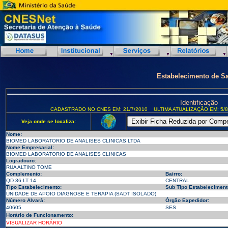
Estabelecimento de S
Identificação
CADASTRADO NO CNES EM: 21/7/2010
ULTIMA ATUALIZAÇÃO EM: 5/8
Veja onde se localiza:
Nome:
BIOMED LABORATORIO DE ANALISES CLINICAS LTDA
Nome Empresarial:
BIOMED LABORATORIO DE ANALISES CLINICAS
Logradouro:
RUA ALTINO TOME
Complemento:
Bairro:
QD 36 LT 14
CENTRAL
Tipo Estabelecimento:
Sub Tipo Estabeleciment
UNIDADE DE APOIO DIAGNOSE E TERAPIA (SADT ISOLADO)
Número Alvará:
Órgão Expedidor:
40605
SES
Horário de Funcionamento:
VISUALIZAR HORÁRIO