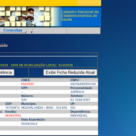
aúde
/2026 DATA DE ATUALIZAÇÃO LOCAL: 31/3/2026
CNES:
CNPJ:
6562965
09156465000100
CPF:
Personalidade:
--
JURÍDICA
Número:
Telefone:
S/N
62 3348-6307
CEP:
Município:
UF:
76700874
MOZARLANDIA - IBGE - 521400
GO
o:
Gestão:
Dependência:
MUNICIPAL
INDIVIDUAL
Data Expedição:
05/09/2012