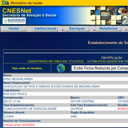
Estabelecimento de S
Identificação
CADASTRADO NO CNES EM: 27/11/2019
ULTIMA ATUALIZAÇÃO EM: 5/
Veja onde se localiza:
Nome:
APAE MOZARLANDIA
Nome Empresarial:
ASSOCIACAO DE PAIS E AMIGOS EXCEPCIONAIS DE MOZARLANDIA
Logradouro:
RUA SAO PAULO
Complemento:
Bairro:
CEP:
QD 07 LT 04
SETOR CENTRAL
767008
Tipo Estabelecimento:
Sub Tipo Estabelecimento:
Gestão
CLINICA/CENTRO DE ESPECIALIDADE
OUTROS
MUNICI
Número Alvará:
Órgão Expedidor:
123456
SMS
Horário de Funcionamento:
VISUALIZAR HORÁRIO