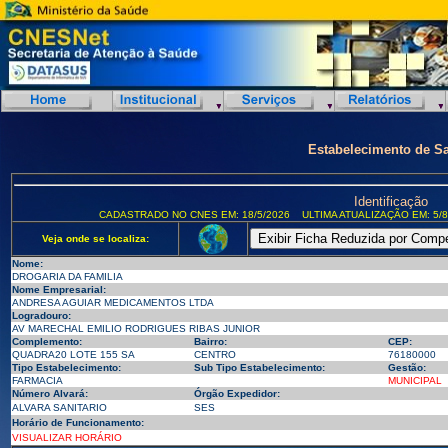
Estabelecimento de S
Identificação
CADASTRADO NO CNES EM: 18/5/2026
ULTIMA ATUALIZAÇÃO EM: 5/8
Veja onde se localiza:
Nome:
DROGARIA DA FAMILIA
Nome Empresarial:
ANDRESA AGUIAR MEDICAMENTOS LTDA
Logradouro:
AV MARECHAL EMILIO RODRIGUES RIBAS JUNIOR
Complemento:
Bairro:
CEP:
QUADRA20 LOTE 155 SA
CENTRO
76180000
Tipo Estabelecimento:
Sub Tipo Estabelecimento:
Gestão:
FARMACIA
MUNICIPAL
Número Alvará:
Órgão Expedidor:
ALVARA SANITARIO
SES
Horário de Funcionamento:
VISUALIZAR HORÁRIO