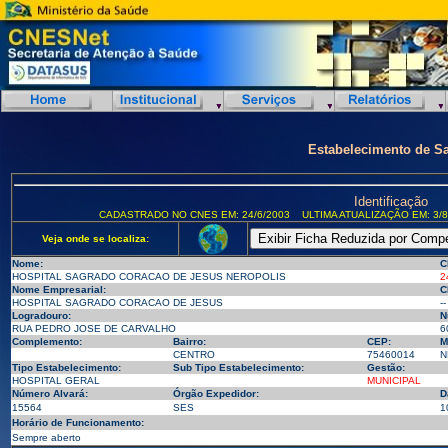
Estabelecimento de S
Identificação
CADASTRADO NO CNES EM: 24/6/2003
ULTIMA ATUALIZAÇÃO EM: 3/8
Veja onde se localiza:
Nome:
C
HOSPITAL SAGRADO CORACAO DE JESUS NEROPOLIS
2
Nome Empresarial:
C
HOSPITAL SAGRADO CORACAO DE JESUS
--
Logradouro:
N
RUA PEDRO JOSE DE CARVALHO
6
Complemento:
Bairro:
CEP:
M
CENTRO
75460014
N
Tipo Estabelecimento:
Sub Tipo Estabelecimento:
Gestão:
HOSPITAL GERAL
MUNICIPAL
Número Alvará:
Órgão Expedidor:
D
15564
SES
1
Horário de Funcionamento:
Sempre aberto