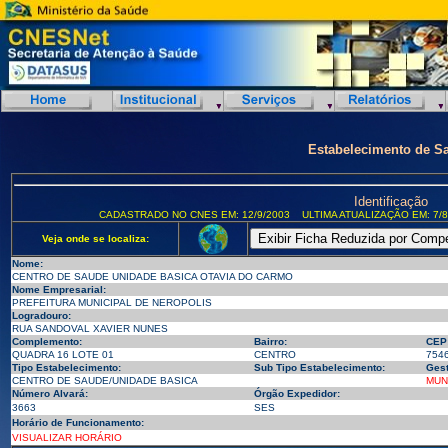
Estabelecimento de S
Identificação
CADASTRADO NO CNES EM: 12/9/2003
ULTIMA ATUALIZAÇÃO EM: 7/8
Veja onde se localiza:
Nome:
CENTRO DE SAUDE UNIDADE BASICA OTAVIA DO CARMO
Nome Empresarial:
PREFEITURA MUNICIPAL DE NEROPOLIS
Logradouro:
RUA SANDOVAL XAVIER NUNES
Complemento:
Bairro:
CEP
QUADRA 16 LOTE 01
CENTRO
754
Tipo Estabelecimento:
Sub Tipo Estabelecimento:
Gest
CENTRO DE SAUDE/UNIDADE BASICA
MUN
Número Alvará:
Órgão Expedidor:
3663
SES
Horário de Funcionamento:
VISUALIZAR HORÁRIO