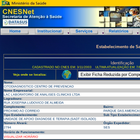
Estabelecimento de S
Identificação
CADASTRADO NO CNES EM: 3/11/2003
ULTIMA ATUALIZAÇÃO EM: 7/
Veja onde se localiza:
Nome:
CITODIAGNOSTICO CENTRO DE PREVENCAO
Nome Empresarial:
LAC LABORATORIO DE ANALISES CLINICAS LTDA
Logradouro:
RUA JOSEFINA LUDOVICO DE ALMEIDA
Complemento:
Bairro:
PROXIMO AO CORREIO
PARQUE DAS AMERICA
Tipo Estabelecimento:
Sub Tipo Estabelecimen
UNIDADE DE APOIO DIAGNOSE E TERAPIA (SADT ISOLADO)
Número Alvará:
Órgão Expedidor:
2794
SES
Horário de Funcionamento:
VISUALIZAR HORÁRIO