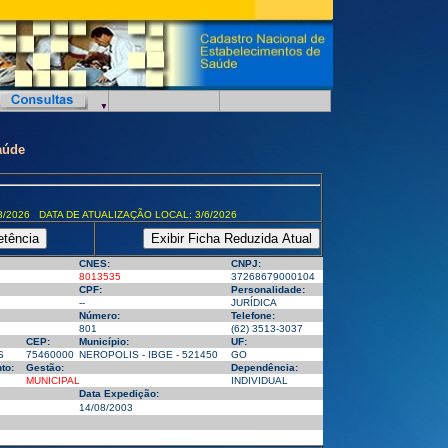
aúde
8/2026 DATA DE ATUALIZAÇÃO LOCAL: 3/6/2026
CNES:
CNPJ:
8013535
37268679000104
CPF:
Personalidade:
--
JURÍDICA
Número:
Telefone:
801
(62) 3513-3037
CEP:
Município:
UF:
S
75460000
NEROPOLIS - IBGE - 521450
GO
to:
Gestão:
Dependência:
MUNICIPAL
INDIVIDUAL
Data Expedição:
14/08/2003