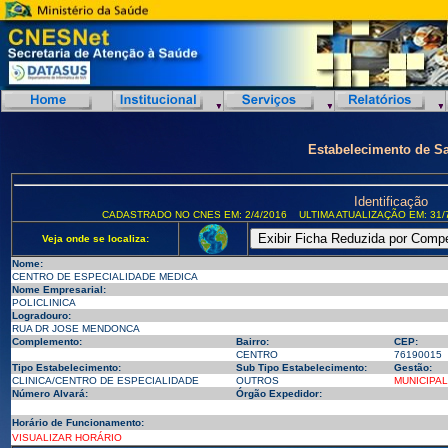
Estabelecimento de S
Identificação
CADASTRADO NO CNES EM: 2/4/2016
ULTIMA ATUALIZAÇÃO EM: 31/
Veja onde se localiza:
Nome:
CENTRO DE ESPECIALIDADE MEDICA
Nome Empresarial:
POLICLINICA
Logradouro:
RUA DR JOSE MENDONCA
Complemento:
Bairro:
CEP:
CENTRO
76190015
Tipo Estabelecimento:
Sub Tipo Estabelecimento:
Gestão:
CLINICA/CENTRO DE ESPECIALIDADE
OUTROS
MUNICIPAL
Número Alvará:
Órgão Expedidor:
Horário de Funcionamento:
VISUALIZAR HORÁRIO