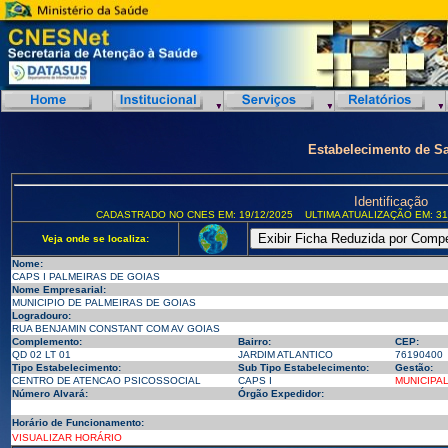
Estabelecimento de S
Identificação
CADASTRADO NO CNES EM: 19/12/2025
ULTIMA ATUALIZAÇÃO EM: 31
Veja onde se localiza:
Nome:
CAPS I PALMEIRAS DE GOIAS
Nome Empresarial:
MUNICIPIO DE PALMEIRAS DE GOIAS
Logradouro:
RUA BENJAMIN CONSTANT COM AV GOIAS
Complemento:
Bairro:
CEP:
QD 02 LT 01
JARDIM ATLANTICO
76190400
Tipo Estabelecimento:
Sub Tipo Estabelecimento:
Gestão:
CENTRO DE ATENCAO PSICOSSOCIAL
CAPS I
MUNICIPA
Número Alvará:
Órgão Expedidor:
Horário de Funcionamento:
VISUALIZAR HORÁRIO