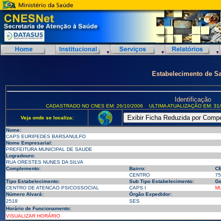
Estabelecimento de S
Identificação
CADASTRADO NO CNES EM: 26/10/2006
ULTIMA ATUALIZAÇÃO EM: 31/
Veja onde se localiza:
Nome:
CAPS EURIPEDES BARSANULFO
Nome Empresarial:
PREFEITURA MUNICIPAL DE SAUDE
Logradouro:
RUA ORESTES NUNES DA SILVA
Complemento:
Bairro:
CE
CENTRO
75
Tipo Estabelecimento:
Sub Tipo Estabelecimento:
Ge
CENTRO DE ATENCAO PSICOSSOCIAL
CAPS I
MU
Número Alvará:
Órgão Expedidor:
2518
SES
Horário de Funcionamento:
VISUALIZAR HORÁRIO