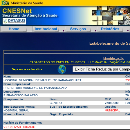
Estabelecimento de S
Identificação
CADASTRADO NO CNES EM: 24/6/2003
ULTIMA ATUALIZAÇÃO EM: 8/
Veja onde se localiza:
Nome:
CN
HOSPITAL MUNICIPAL DR MANUELITO PARANAIGUARA
23
Nome Empresarial:
CP
PREFEITURA MUNICIPAL DE PARANAIGUARA
--
Logradouro:
Nú
R FRANCISCO PALAZZO
79
Complemento:
Bairro:
CEP:
Mun
CENTRO
75880000
PA
Tipo Estabelecimento:
Sub Tipo Estabelecimento:
Gestão:
HOSPITAL GERAL
MUNICIPAL
Número Alvará:
Órgão Expedidor:
Dat
Horário de Funcionamento:
VISUALIZAR HORÁRIO