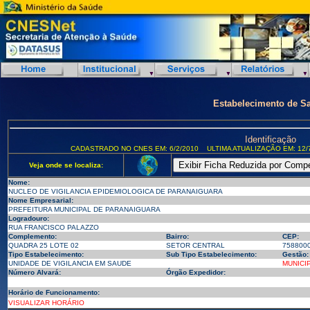
Estabelecimento de S
Identificação
CADASTRADO NO CNES EM: 6/2/2010
ULTIMA ATUALIZAÇÃO EM: 12/
Veja onde se localiza:
Nome:
NUCLEO DE VIGILANCIA EPIDEMIOLOGICA DE PARANAIGUARA
Nome Empresarial:
PREFEITURA MUNICIPAL DE PARANAIGUARA
Logradouro:
RUA FRANCISCO PALAZZO
Complemento:
Bairro:
CEP:
QUADRA 25 LOTE 02
SETOR CENTRAL
758800
Tipo Estabelecimento:
Sub Tipo Estabelecimento:
Gestão:
UNIDADE DE VIGILANCIA EM SAUDE
MUNICI
Número Alvará:
Órgão Expedidor:
Horário de Funcionamento:
VISUALIZAR HORÁRIO