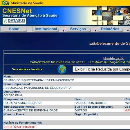
Estabelecimento de S
Identificação
CADASTRADO NO CNES EM: 5/11/2021
ULTIMA ATUALIZAÇÃO EM: 5/
Veja onde se localiza:
Nome:
CENTRO DE EQUOTERAPIA VIDA EM MOVIMENTO
Nome Empresarial:
ASSOCIACAO PARAUNENSE DE EQUOTERAPIA
Logradouro:
GO 320 KM 0
Complemento:
Bairro:
CEP
PQ EXPO AGROPECUARIA
PARQUE DOS BURITIS
759
Tipo Estabelecimento:
Sub Tipo Estabelecimento:
Ges
CLINICA/CENTRO DE ESPECIALIDADE
OUTROS
MUN
Número Alvará:
Órgão Expedidor:
Horário de Funcionamento:
VISUALIZAR HORÁRIO