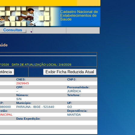
aúde
7/2026 DATA DE ATUALIZAÇÃO LOCAL: 2/4/2026
CNES:
CNPJ:
2929945
CPF:
Personalidade:
--
JURÍDICA
Número:
Telefone:
S/N
P:
Município:
UF:
980000
PARAUNA - IBGE - 521640
GO
stão:
Dependência:
NICIPAL
MANTIDA
Data Expedição: