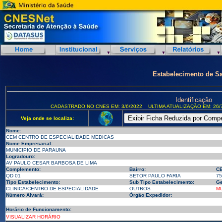
Estabelecimento de S
Identificação
CADASTRADO NO CNES EM: 3/6/2022
ULTIMA ATUALIZAÇÃO EM: 26/
Veja onde se localiza:
Nome:
CEM CENTRO DE ESPECIALIDADE MEDICAS
Nome Empresarial:
MUNICIPIO DE PARAUNA
Logradouro:
AV PAULO CESAR BARBOSA DE LIMA
Complemento:
Bairro:
CE
QD 01
SETOR PAULO FARIA
75
Tipo Estabelecimento:
Sub Tipo Estabelecimento:
Ge
CLINICA/CENTRO DE ESPECIALIDADE
OUTROS
MU
Número Alvará:
Órgão Expedidor:
Horário de Funcionamento:
VISUALIZAR HORÁRIO