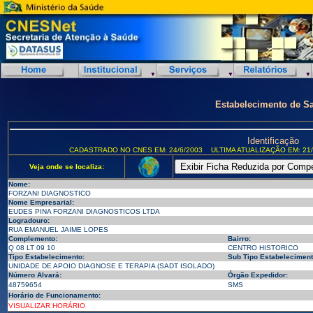
Estabelecimento de S
Identificação
CADASTRADO NO CNES EM: 24/6/2003
ULTIMA ATUALIZAÇÃO EM: 21/
Veja onde se localiza:
Nome:
FORZANI DIAGNOSTICO
Nome Empresarial:
EUDES PINA FORZANI DIAGNOSTICOS LTDA
Logradouro:
RUA EMANUEL JAIME LOPES
Complemento:
Bairro:
Q 08 LT 09 10
CENTRO HISTORICO
Tipo Estabelecimento:
Sub Tipo Estabeleciment
UNIDADE DE APOIO DIAGNOSE E TERAPIA (SADT ISOLADO)
Número Alvará:
Órgão Expedidor:
48759654
SMS
Horário de Funcionamento:
VISUALIZAR HORÁRIO