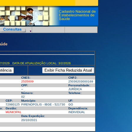
aúde
7/2026 DATA DE ATUALIZAÇÃO LOCAL: 3/2/2026
CNES:
CNPJ:
2535009
25036203000169
CPF:
Personalidade:
--
JURÍDICA
Número:
Telefone:
02
CEP:
Município:
UF:
72980125
PIRENOPOLIS - IBGE - 521730
GO
o:
Gestão:
Dependência:
MUNICIPAL
INDIVIDUAL
Data Expedição:
20/10/2021