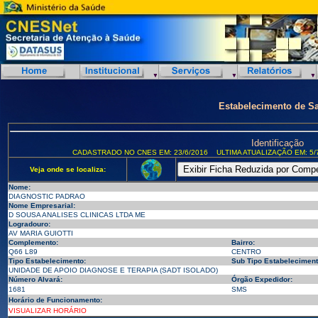
Estabelecimento de S
Identificação
CADASTRADO NO CNES EM: 23/6/2016
ULTIMA ATUALIZAÇÃO EM: 5/
Veja onde se localiza:
Nome:
DIAGNOSTIC PADRAO
Nome Empresarial:
D SOUSA ANALISES CLINICAS LTDA ME
Logradouro:
AV MARIA GUIOTTI
Complemento:
Bairro:
Q66 L89
CENTRO
Tipo Estabelecimento:
Sub Tipo Estabeleciment
UNIDADE DE APOIO DIAGNOSE E TERAPIA (SADT ISOLADO)
Número Alvará:
Órgão Expedidor:
1681
SMS
Horário de Funcionamento:
VISUALIZAR HORÁRIO