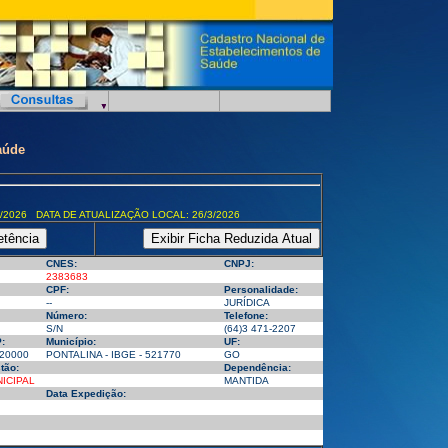
aúde
/2026 DATA DE ATUALIZAÇÃO LOCAL: 26/3/2026
CNES:
CNPJ:
2383683
CPF:
Personalidade:
--
JURÍDICA
Número:
Telefone:
S/N
(64)3 471-2207
:
Município:
UF:
20000
PONTALINA - IBGE - 521770
GO
tão:
Dependência:
ICIPAL
MANTIDA
Data Expedição: