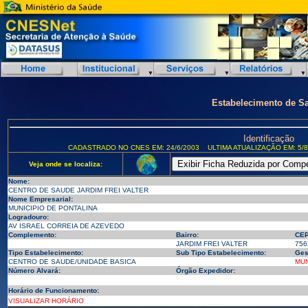
Estabelecimento de S
Identificação
CADASTRADO NO CNES EM: 24/6/2003
ULTIMA ATUALIZAÇÃO EM: 5/8
Veja onde se localiza:
Nome:
CENTRO DE SAUDE JARDIM FREI VALTER
Nome Empresarial:
MUNICIPIO DE PONTALINA
Logradouro:
AV ISRAEL CORREIA DE AZEVEDO
Complemento:
Bairro:
CEP
JARDIM FREI VALTER
756
Tipo Estabelecimento:
Sub Tipo Estabelecimento:
Ges
CENTRO DE SAUDE/UNIDADE BASICA
MUN
Número Alvará:
Órgão Expedidor:
Horário de Funcionamento:
VISUALIZAR HORÁRIO