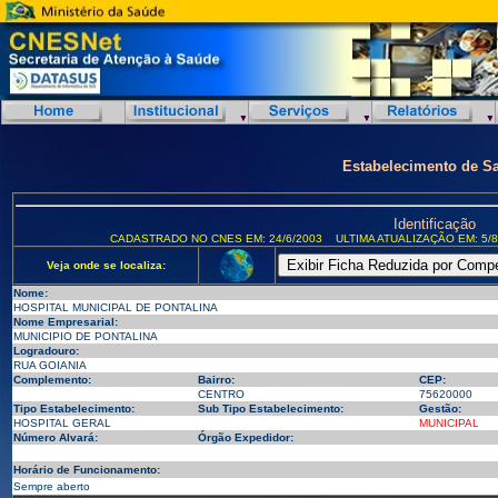
Estabelecimento de S
Identificação
CADASTRADO NO CNES EM: 24/6/2003
ULTIMA ATUALIZAÇÃO EM: 5/8
Veja onde se localiza:
Nome:
HOSPITAL MUNICIPAL DE PONTALINA
Nome Empresarial:
MUNICIPIO DE PONTALINA
Logradouro:
RUA GOIANIA
Complemento:
Bairro:
CEP:
CENTRO
75620000
Tipo Estabelecimento:
Sub Tipo Estabelecimento:
Gestão:
HOSPITAL GERAL
MUNICIPAL
Número Alvará:
Órgão Expedidor:
Horário de Funcionamento:
Sempre aberto