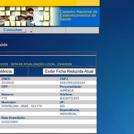
aúde
/2026 DATA DE ATUALIZAÇÃO LOCAL: 23/4/2026
CNES:
CNPJ:
2519526
02910651000144
CPF:
Personalidade:
--
JURÍDICA
Número:
Telefone:
775
(64)34711825
Município:
UF:
PONTALINA - IBGE - 521770
GO
Dependência:
INDIVIDUAL
Data Expedição:
01/02/2003