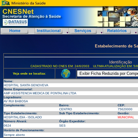
Estabelecimento de S
Identificação
CADASTRADO NO CNES EM: 24/6/2003
ULTIMA ATUALIZAÇÃO EM: 5/8
Veja onde se localiza:
Nome:
HOSPITAL SANTA GENOVEVA
Nome Empresarial:
AMP ASSISTENCIA MEDICA DE PONTALINA LTDA
Logradouro:
AV RUI BABOSA
Complemento:
Bairro:
CEP:
CENTRO
75620000
Tipo Estabelecimento:
Sub Tipo Estabelecimento:
Gestão:
HOSPITAL/DIA - ISOLADO
MUNICIPAL
Número Alvará:
Órgão Expedidor:
0624
SES
Horário de Funcionamento:
Sempre aberto