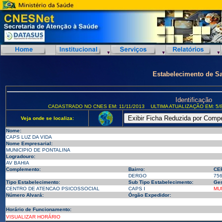
Estabelecimento de S
Identificação
CADASTRADO NO CNES EM: 11/11/2013
ULTIMA ATUALIZAÇÃO EM: 5/8
Veja onde se localiza:
Nome:
CAPS LUZ DA VIDA
Nome Empresarial:
MUNICIPIO DE PONTALINA
Logradouro:
AV BAHIA
Complemento:
Bairro:
CE
DERGO
75
Tipo Estabelecimento:
Sub Tipo Estabelecimento:
Ges
CENTRO DE ATENCAO PSICOSSOCIAL
CAPS I
MU
Número Alvará:
Órgão Expedidor:
Horário de Funcionamento:
VISUALIZAR HORÁRIO