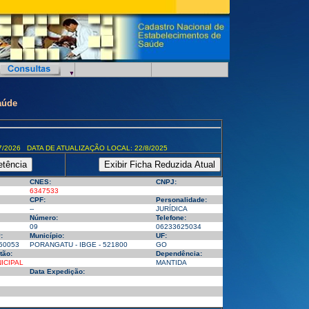
aúde
7/2026 DATA DE ATUALIZAÇÃO LOCAL: 22/8/2025
CNES:
CNPJ:
6347533
CPF:
Personalidade:
--
JURÍDICA
Número:
Telefone:
09
06233625034
:
Município:
UF:
50053
PORANGATU - IBGE - 521800
GO
tão:
Dependência:
ICIPAL
MANTIDA
Data Expedição: