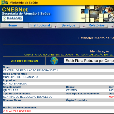
Estabelecimento de S
Identificação
CADASTRADO NO CNES EM: 7/10/2009
ULTIMA ATUALIZAÇÃO EM: 19/
Veja onde se localiza:
Nome:
CENTRAL DE REGULACAO DE PORANGATU
Nome Empresarial:
MUNICIPIO DE PORANGATU
Logradouro:
RUA RUI BARBOSA
Complemento:
Bairro:
CEP
QD 02 LT 05
CENTRO
765
Tipo Estabelecimento:
Sub Tipo Estabelecimento:
Ges
CENTRAL DE REGULACAO DO ACESSO
MUN
Número Alvará:
Órgão Expedidor:
Horário de Funcionamento:
VISUALIZAR HORÁRIO