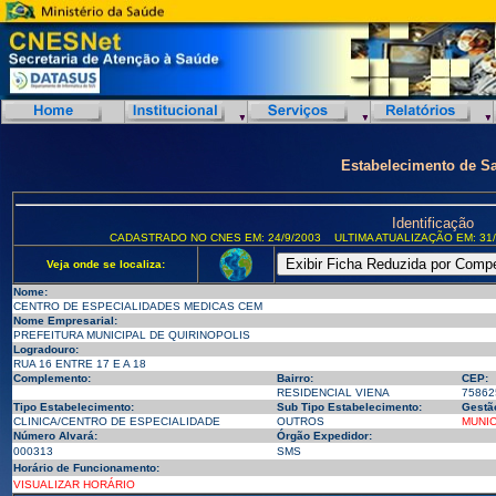
Estabelecimento de S
Identificação
CADASTRADO NO CNES EM: 24/9/2003
ULTIMA ATUALIZAÇÃO EM: 31/
Veja onde se localiza:
Nome:
CENTRO DE ESPECIALIDADES MEDICAS CEM
Nome Empresarial:
PREFEITURA MUNICIPAL DE QUIRINOPOLIS
Logradouro:
RUA 16 ENTRE 17 E A 18
Complemento:
Bairro:
CEP:
RESIDENCIAL VIENA
75862
Tipo Estabelecimento:
Sub Tipo Estabelecimento:
Gestã
CLINICA/CENTRO DE ESPECIALIDADE
OUTROS
MUNIC
Número Alvará:
Órgão Expedidor:
000313
SMS
Horário de Funcionamento:
VISUALIZAR HORÁRIO