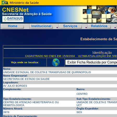
Estabelecimento de S
Identificação
CADASTRADO NO CNES EM: 15/9/2004
ULTIMA ATUALIZAÇÃO EM: 5/8
Veja onde se localiza:
Nome:
UNIDADE ESTADUAL DE COLETA E TRANSFUSAO DE QUIRINOPOLIS
Nome Empresarial:
SECRETARIA DE ESTADO DA SAUDE
Logradouro:
AV JULIO BORGES
Complemento:
Bairro:
CENTRO
Tipo Estabelecimento:
Sub Tipo Estabelecimento:
CENTRO DE ATENCAO HEMOTERAPIA E OU
UNIDADE DE COLETA E TRANS
HEMATOLOGICA
UCT
Número Alvará:
Órgão Expedidor:
3976
SES
Horário de Funcionamento: