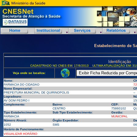
Estabelecimento de S
Identificação
CADASTRADO NO CNES EM: 17/8/2013
ULTIMA ATUALIZAÇÃO EM: 31/
Veja onde se localiza:
Nome:
CN
FARMACIA DO CIDADAO
72
Nome Empresarial:
CP
PREFEITURA MUNICIPAL DE QUIRINOPOLIS
--
Logradouro:
Nú
AV DOM PEDRO I
15
Complemento:
Bairro:
CEP:
Mu
CENTRO
75860102
QU
Tipo Estabelecimento:
Sub Tipo Estabelecimento:
Gestão:
FARMACIA
MUNICIPAL
Número Alvará:
Órgão Expedidor:
Da
1052
SMS
06
Horário de Funcionamento:
VISUALIZAR HORÁRIO