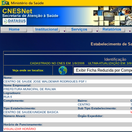
Estabelecimento de S
Identificação
CADASTRADO NO CNES EM: 1/9/2006
ULTIMA ATUALIZAÇÃO EM: 3/8
Veja onde se localiza:
Nome:
CENTRO DE SAUDE JOSE WALDEMAR RODRIGUES PSF I
Nome Empresarial:
PREFEITURA MUNICIPAL DE RIALMA
Logradouro:
RUA 6
Complemento:
Bairro:
CENTRO
Tipo Estabelecimento:
Sub Tipo Estabelecimento:
G
CENTRO DE SAUDE/UNIDADE BASICA
Número Alvará:
Órgão Expedidor:
Horário de Funcionamento:
VISUALIZAR HORÁRIO