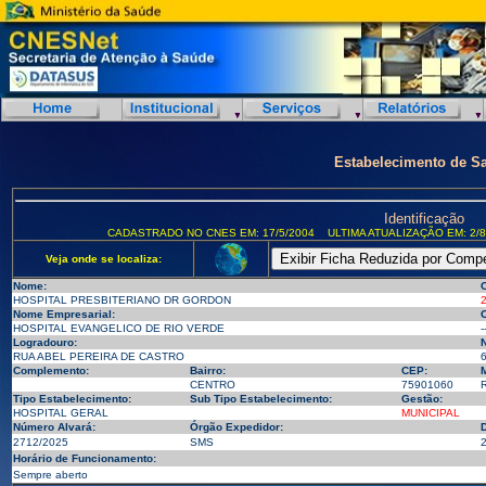
Estabelecimento de S
Identificação
CADASTRADO NO CNES EM: 17/5/2004
ULTIMA ATUALIZAÇÃO EM: 2/8
Veja onde se localiza:
Nome:
HOSPITAL PRESBITERIANO DR GORDON
Nome Empresarial:
HOSPITAL EVANGELICO DE RIO VERDE
-
Logradouro:
RUA ABEL PEREIRA DE CASTRO
Complemento:
Bairro:
CEP:
M
CENTRO
75901060
R
Tipo Estabelecimento:
Sub Tipo Estabelecimento:
Gestão:
HOSPITAL GERAL
MUNICIPAL
Número Alvará:
Órgão Expedidor:
D
2712/2025
SMS
2
Horário de Funcionamento:
Sempre aberto