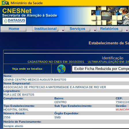
Estabelecimento de S
Identificação
CADASTRADO NO CNES EM: 30/10/2001
ULTIMA ATUALIZAÇÃO EM: 2/
Veja onde se localiza:
Nome:
CEMAB CENTRO MEDICO AUGUSTA BASTOS
Nome Empresarial:
ASSOCIACAO DE PROTECAO A MATERNIDADE E A INFANCIA DE RIO VER
Logradouro:
RUA LUIZ DE BASTOS
Complemento:
Bairro:
CEP:
CENTRO
75901110
Tipo Estabelecimento:
Sub Tipo Estabelecimento:
Gestão:
HOSPITAL GERAL
MUNICIP
Número Alvará:
Órgão Expedidor:
2556
SMS
Horário de Funcionamento:
Sempre aberto